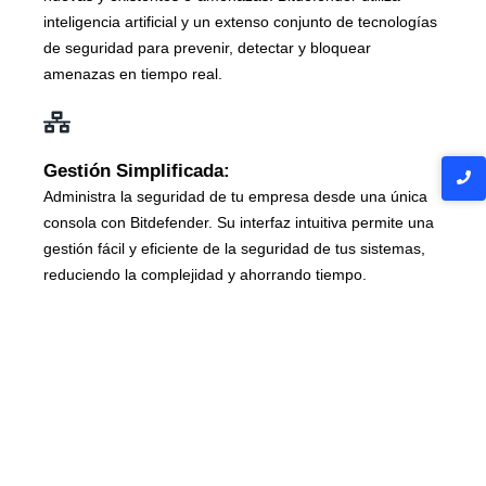
inteligencia artificial y un extenso conjunto de tecnologías
de seguridad para prevenir, detectar y bloquear
amenazas en tiempo real.
Gestión Simplificada:
Administra la seguridad de tu empresa desde una única
consola con Bitdefender. Su interfaz intuitiva permite una
gestión fácil y eficiente de la seguridad de tus sistemas,
reduciendo la complejidad y ahorrando tiempo.
Rendimiento Optimizado:
Con Bitdefender, no tienes que sacrificar velocidad por
seguridad. Disfruta de soluciones antivirus que maximizan
la eficiencia de tus sistemas, asegurando un rendimiento
óptimo sin ralentizaciones.